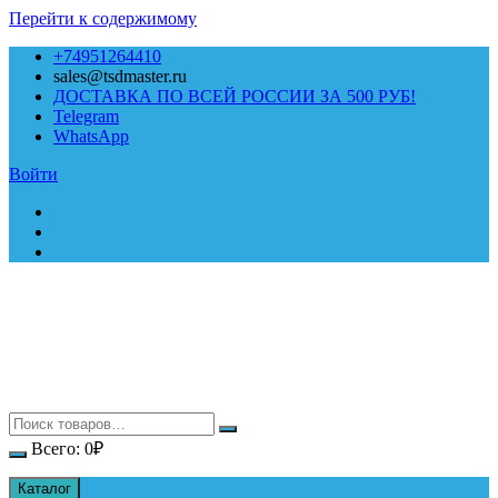
Перейти к содержимому
+74951264410
sales@tsdmaster.ru
ДОСТАВКА ПО ВСЕЙ РОССИИ ЗА 500 РУБ!
Telegram
WhatsApp
Войти
Всего:
0
₽
Каталог