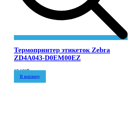
Термопринтер этикеток Zebra
ZD4A043-D0EM00EZ
27 680
₽
В корзину