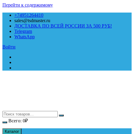
Перейти к содержимому
+74951264410
sales@tsdmaster.ru
ДОСТАВКА ПО ВСЕЙ РОССИИ ЗА 500 РУБ!
Telegram
WhatsApp
Войти
Всего:
0
₽
Каталог