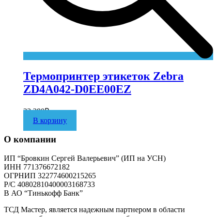
Термопринтер этикеток Zebra
ZD4A042-D0EE00EZ
32 280
₽
В корзину
О компании
ИП “Бровкин Сергей Валерьевич” (ИП на УСН)
ИНН 771376672182
ОГРНИП 322774600215265
P/C 40802810400003168733
В АО “Тинькофф Банк”
ТСД Мастер, является надежным партнером в области