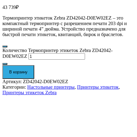
43 739
₽
Термопринтер этикеток Zebra ZD42042-D0EW02EZ
– это
компактный термопринтер с разрешением печати 203 dpi и
шириной печати
4” дюйма
. Устройство предназначено для
быстрой печати этикеток, квитанций, бирок и браслетов.
Количество Термопринтер этикеток Zebra ZD42042-
D0EW02EZ
В корзину
Артикул:
ZD42042-D0EW02EZ
Категории:
Настольные принтеры
,
Принтеры этикеток
,
Принтеры этикеток Zebra