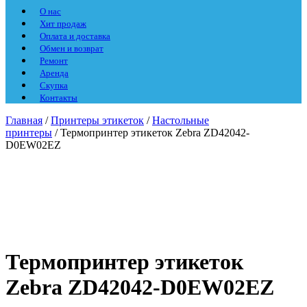
О нас
Хит продаж
Оплата и доставка
Обмен и возврат
Ремонт
Аренда
Скупка
Контакты
Главная
/
Принтеры этикеток
/
Настольные
принтеры
/ Термопринтер этикеток Zebra ZD42042-
D0EW02EZ
Термопринтер этикеток
Zebra ZD42042-D0EW02EZ