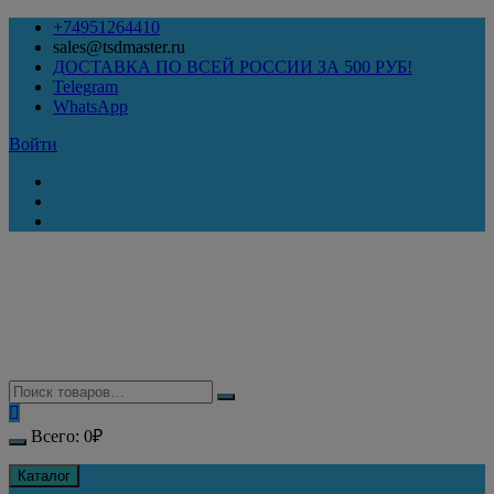
Перейти
+74951264410
к
sales@tsdmaster.ru
содержимому
ДОСТАВКА ПО ВСЕЙ РОССИИ ЗА 500 РУБ!
Telegram
WhatsApp
Войти
Всего:
0
₽
Каталог