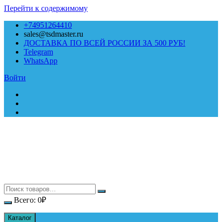
Перейти к содержимому
+74951264410
sales@tsdmaster.ru
ДОСТАВКА ПО ВСЕЙ РОССИИ ЗА 500 РУБ!
Telegram
WhatsApp
Войти
Всего:
0
₽
Каталог