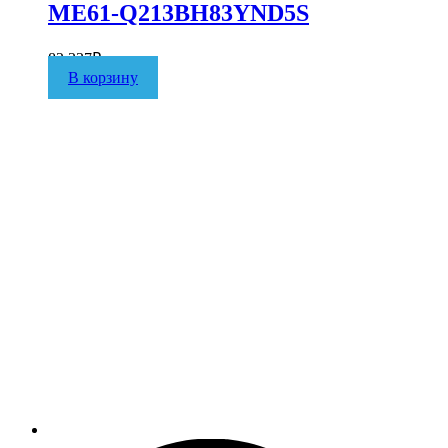
ME61-Q213BH83YND5S
82 337
₽
В корзину