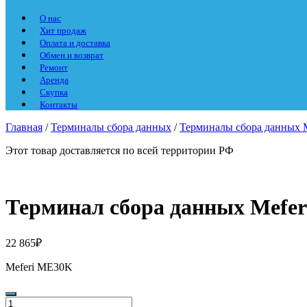
О нас
Хит продаж
Оплата и доставка
Обмен и возврат
Ремонт
Аренда
Скупка
Контакты
Главная
/
Терминалы сбора данных
/
Терминалы сбора данных M
Этот товар доставляется по всей территории РФ
Терминал сбора данных Mef
22 865
₽
Meferi ME30K
Количество