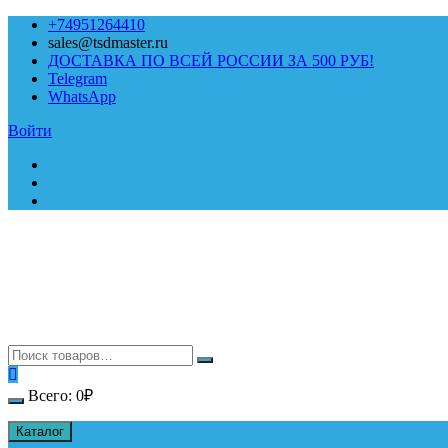
Перейти
+74951264410
к
sales@tsdmaster.ru
содержимому
ДОСТАВКА ПО ВСЕЙ РОССИИ ЗА 500 РУБ!
Telegram
WhatsApp
Войти
Всего:
0
₽
Каталог