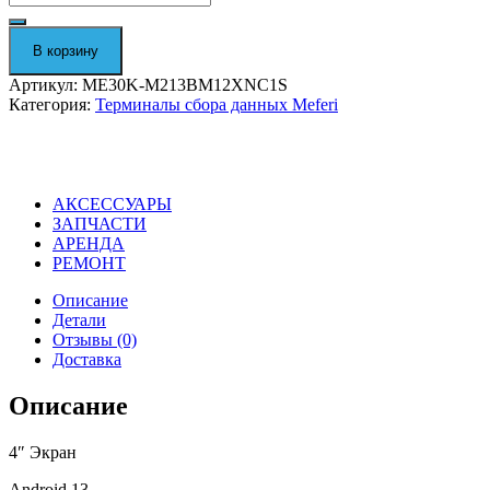
Терминал
сбора
данных
В корзину
Meferi
ME30K-
Артикул:
ME30K-M213BM12XNC1S
M213BM12XNC1S
Категория:
Терминалы сбора данных Meferi
АКСЕССУАРЫ
ЗАПЧАСТИ
АРЕНДА
РЕМОНТ
Описание
Детали
Отзывы (0)
Доставка
Описание
4″ Экран
Android 13