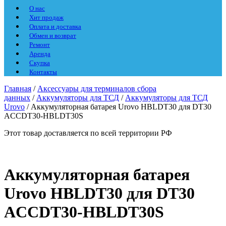
О нас
Хит продаж
Оплата и доставка
Обмен и возврат
Ремонт
Аренда
Скупка
Контакты
Главная
/
Аксессуары для терминалов сбора
данных
/
Аккумуляторы для ТСД
/
Аккумуляторы для ТСД
Urovo
/ Аккумуляторная батарея Urovo HBLDT30 для DT30
ACCDT30-HBLDT30S
Этот товар доставляется по всей территории РФ
Аккумуляторная батарея
Urovo HBLDT30 для DT30
ACCDT30-HBLDT30S