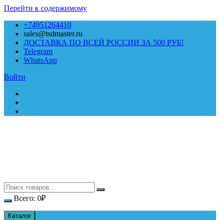
Перейти к содержимому
+74951264410
sales@tsdmaster.ru
ДОСТАВКА ПО ВСЕЙ РОССИИ ЗА 500 РУБ!
Telegram
WhatsApp
Войти
Всего:
0
₽
Каталог