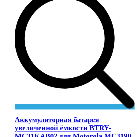
Аккумуляторная батарея
увеличенной ёмкости BTRY-
MC31KAB02 для Motorola MC3190