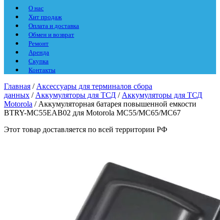
О нас
Хит продаж
Оплата и доставка
Обмен и возврат
Ремонт
Аренда
Скупка
Контакты
Главная
/
Аксессуары для терминалов сбора
данных
/
Аккумуляторы для ТСД
/
Аккумуляторы для ТСД
Motorola
/ Аккумуляторная батарея повышенной емкости
BTRY-MC55EAB02 для Motorola MC55/MC65/MC67
Этот товар доставляется по всей территории РФ