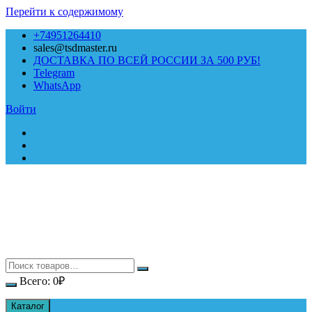
Перейти к содержимому
+74951264410
sales@tsdmaster.ru
ДОСТАВКА ПО ВСЕЙ РОССИИ ЗА 500 РУБ!
Telegram
WhatsApp
Войти
Всего:
0
₽
Каталог