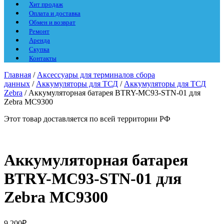
Хит продаж
Оплата и доставка
Обмен и возврат
Ремонт
Аренда
Скупка
Контакты
Главная
/
Аксессуары для терминалов сбора
данных
/
Аккумуляторы для ТСД
/
Аккумуляторы для ТСД
Zebra
/ Аккумуляторная батарея BTRY-MC93-STN-01 для
Zebra MC9300
Этот товар доставляется по всей территории РФ
Аккумуляторная батарея
BTRY-MC93-STN-01 для
Zebra MC9300
9 200
₽