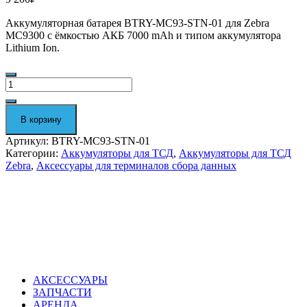
Аккумуляторная батарея BTRY-MC93-STN-01 для Zebra
MC9300 с ёмкостью АКБ 7000 mAh и
типом аккумулятора
Lithium Ion.
Количество
Аккумуляторная
батарея
BTRY-
В корзину
MC93-
STN-
Артикул:
BTRY-MC93-STN-01
01
Категории:
Аккумуляторы для ТСД
,
Аккумуляторы для ТСД
для
Zebra
,
Аксессуары для терминалов сбора данных
Zebra
MC9300
АКСЕССУАРЫ
ЗАПЧАСТИ
АРЕНДА