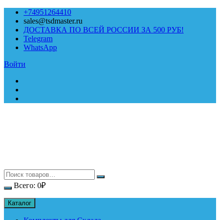
Перейти
+74951264410
к
sales@tsdmaster.ru
содержимому
ДОСТАВКА ПО ВСЕЙ РОССИИ ЗА 500 РУБ!
Telegram
WhatsApp
Войти
Всего:
0
₽
Каталог