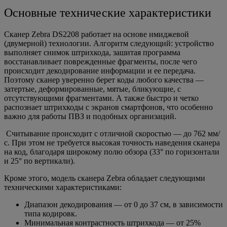
Основные технические характеристики
Сканер Zebra
DS2208 работает на основе имиджевой
(двумерной) технологии. Алгоритм следующий: устройство
выполняет снимок
штрихкода
, зашитая программа
восстанавливает поврежденные фрагменты, после чего
происходит декодирование информации и ее передача.
Поэтому
сканер
уверенно берет коды любого качества —
затертые, деформированные, мятые, бликующие, с
отсутствующими фрагментами. А также быстро и четко
распознает
штрихкоды
с экранов смартфонов, что особенно
важно для работы ПВЗ и подобных организаций.
Считывание происходит с отличной скоростью — до 762 мм/
с. При этом не требуется высокая точность наведения
сканера
на код, благодаря широкому полю обзора (33° по горизонтали
и 25° по вертикали).
Кроме этого, модель
сканера Zebra
обладает следующими
техническими характеристиками:
Диапазон декодирования — от 0 до 37 см, в зависимости
типа кодировк.
Минимальная контрастность
штрихкода
— от 25%