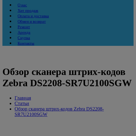
О нас
Хит продаж
Оплата и доставка
Обмен и возврат
Ремонт
Аренда
Скупка
Контакты
Обзор сканера штрих-кодов
Zebra DS2208-SR7U2100SGW
Главная
Статьи
Обзор сканера штрих-кодов Zebra DS2208-
SR7U2100SGW