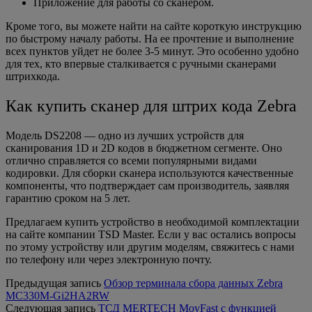
Приложение для работы со
сканером.
Кроме того, вы можете найти на сайте короткую инструкцию
по быстрому началу работы. На ее прочтение и выполнение
всех пунктов уйдет не более 3-5 минут. Это особенно удобно
для тех, кто впервые сталкивается с ручными сканерами
штрихкода.
Как купить сканер для штрих кода Zebra
Модель DS2208 — одно из лучших устройств для
сканирования 1D и 2D кодов в бюджетном сегменте. Оно
отлично справляется со всеми популярными видами
кодировки. Для сборки
сканера
используются качественные
компоненты, что подтверждает сам производитель, заявляя
гарантию сроком на 5 лет.
Предлагаем купить устройство в необходимой комплектации
на сайте компании TSD Master. Если у вас остались вопросы
по этому устройству или другим моделям, свяжитесь с нами
по телефону или через электронную почту.
Предыдущая запись
Обзор терминала сбора данных Zebra
MC330M-Gi2HA2RW
Следующая запись
ТСД MERTECH MovFast с функцией