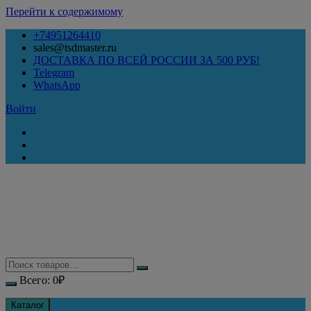
Перейти к содержимому
+74951264410
sales@tsdmaster.ru
ДОСТАВКА ПО ВСЕЙ РОССИИ ЗА 500 РУБ!
Telegram
WhatsApp
Войти
Всего:
0
₽
Каталог