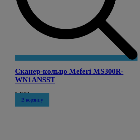
Сканер-кольцо Meferi MS300R-
WN1ANSST
9 436
₽
В корзину