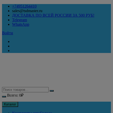
Перейти
+74951264410
к
sales@tsdmaster.ru
содержимому
ДОСТАВКА ПО ВСЕЙ РОССИИ ЗА 500 РУБ!
Telegram
WhatsApp
Войти
Всего:
0
₽
Каталог