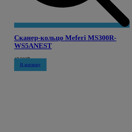
Сканер-кольцо Meferi MS300R-
WS5ANEST
47 502
₽
В корзину