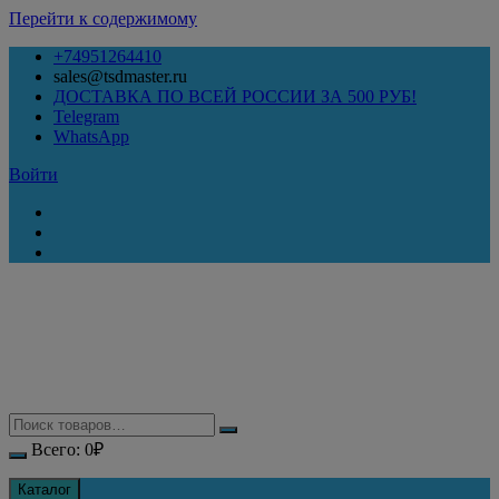
Перейти к содержимому
+74951264410
sales@tsdmaster.ru
ДОСТАВКА ПО ВСЕЙ РОССИИ ЗА 500 РУБ!
Telegram
WhatsApp
Войти
Всего:
0
₽
Каталог