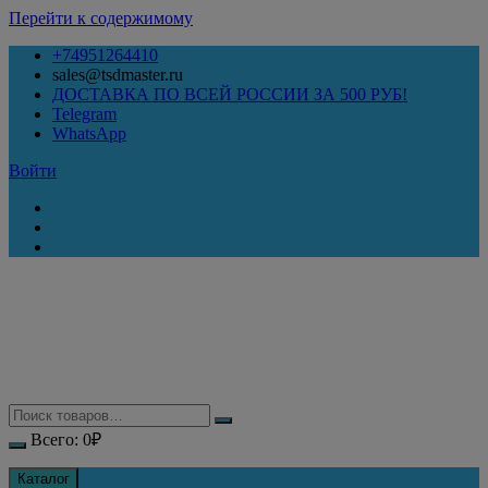
Перейти к содержимому
+74951264410
sales@tsdmaster.ru
ДОСТАВКА ПО ВСЕЙ РОССИИ ЗА 500 РУБ!
Telegram
WhatsApp
Войти
Всего:
0
₽
Каталог