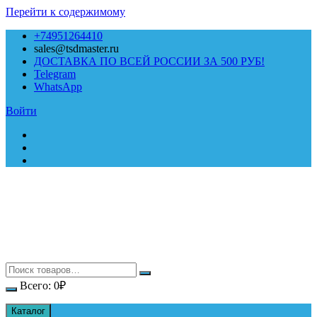
Перейти к содержимому
+74951264410
sales@tsdmaster.ru
ДОСТАВКА ПО ВСЕЙ РОССИИ ЗА 500 РУБ!
Telegram
WhatsApp
Войти
Всего:
0
₽
Каталог