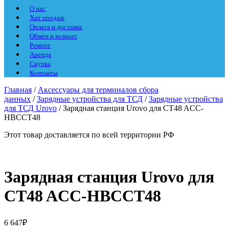
О нас
Хит продаж
Оплата и доставка
Обмен и возврат
Ремонт
Аренда
Скупка
Контакты
Главная
/
Аксессуары для терминалов сбора
данных
/
Зарядные устройства для ТСД
/
Зарядные устройства
для ТСД Urovo
/ Зарядная станция Urovo для CT48 ACC-
HBCCT48
Этот товар доставляется по всей территории РФ
Зарядная станция Urovo для
CT48 ACC-HBCCT48
6 647
₽