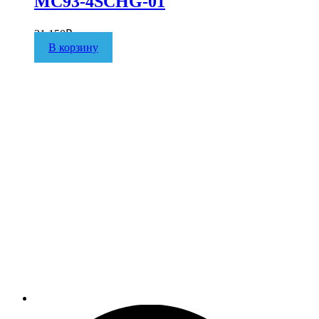
MC93-4SCHG-01
31 150
₽
В корзину