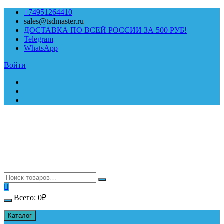
Перейти
+74951264410
к
sales@tsdmaster.ru
содержимому
ДОСТАВКА ПО ВСЕЙ РОССИИ ЗА 500 РУБ!
Telegram
WhatsApp
Войти
Всего:
0
₽
Каталог