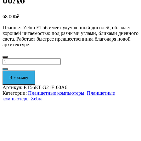
00A6
68 000
₽
Планшет Zebra ET56 имеет улучшенный дисплей, обладает
хорошей читаемостью под разными углами, бликами дневного
света. Работает быстрее предшественника благодаря новой
архитектуре.
Количество
Терминал
сбора
данных
В корзину
Zebra
ET56
Артикул:
ET56ET-G21E-00A6
ET56ET-
Категории:
Планшетные компьютеры
,
Планшетные
G21E-
компьютеры Zebra
00A6