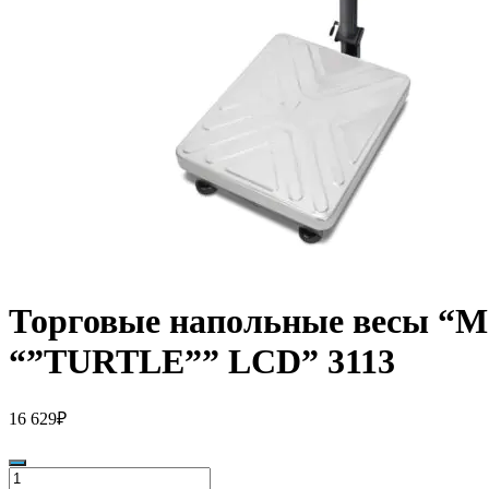
Торговые напольные весы “M-
“”TURTLE”” LCD” 3113
16 629
₽
Количество