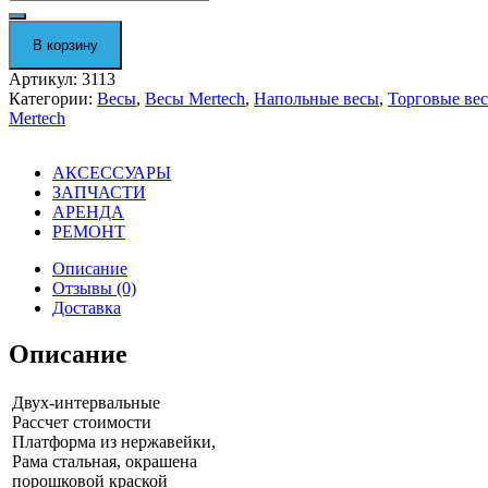
Торговые
напольные
весы
В корзину
"M-
ER
Артикул:
3113
335
Категории:
Весы
,
Весы Mertech
,
Напольные весы
,
Торговые ве
ACP-
Mertech
150.20/50
""TURTLE""
LCD"
АКСЕССУАРЫ
3113
ЗАПЧАСТИ
АРЕНДА
РЕМОНТ
Описание
Отзывы (0)
Доставка
Описание
Двух-интервальные
Рассчет стоимости
Платформа из нержавейки,
Рама стальная, окрашена
порошковой краской