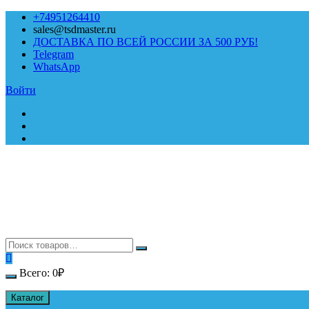
Перейти
+74951264410
к
sales@tsdmaster.ru
содержимому
ДОСТАВКА ПО ВСЕЙ РОССИИ ЗА 500 РУБ!
Telegram
WhatsApp
Войти
Всего:
0
₽
Каталог