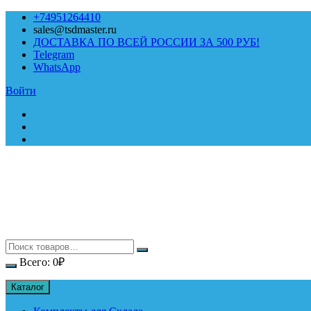
Перейти
+74951264410
к
sales@tsdmaster.ru
содержимому
ДОСТАВКА ПО ВСЕЙ РОССИИ ЗА 500 РУБ!
Telegram
WhatsApp
Войти
Всего:
0
₽
Каталог