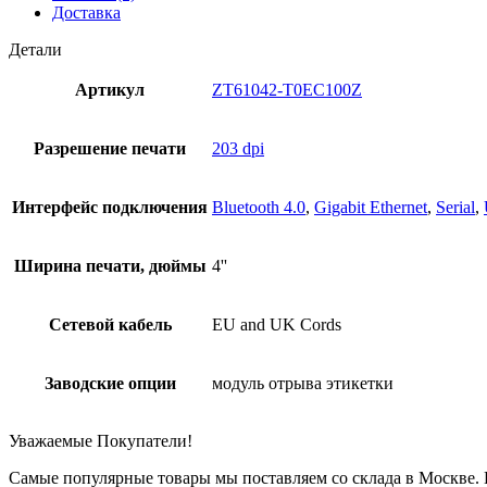
Доставка
Детали
Артикул
ZT61042-T0EC100Z
Разрешение печати
203 dpi
Интерфейс подключения
Bluetooth 4.0
,
Gigabit Ethernet
,
Serial
,
Ширина печати, дюймы
4''
Сетевой кабель
EU and UK Cords
Заводские опции
модуль отрыва этикетки
Уважаемые Покупатели!
Самые популярные товары мы поставляем со склада в Москве. П