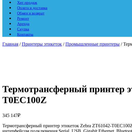
Хит продаж
Оплата и доставка
Обмен и возврат
Ремонт
Аренда
Скупка
Контакты
Главная
/
Принтеры этикеток
/
Промышленные принтеры
/ Тер
Термотрансферный принтер э
T0EC100Z
345 147
₽
Термотрансферный принтер этикеток Zebra ZT61042-T0EC100
интерфейсом подключения
Serial, USB, Gigabit Ethernet, Bluet