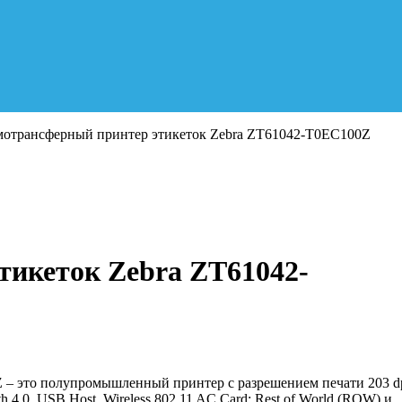
мотрансферный принтер этикеток Zebra ZT61042-T0EC100Z
тикеток Zebra ZT61042-
Z
– это полупромышленный принтер с разрешением печати
203 d
ooth 4.0, USB Host, Wireless 802.11 AC Card: Rest of World (ROW)
и