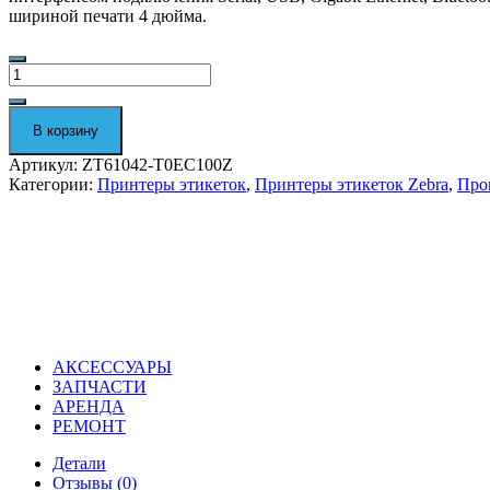
шириной печати 4 дюйма.
Количество
Термотрансферный
принтер
этикеток
В корзину
Zebra
ZT61042-
Артикул:
ZT61042-T0EC100Z
T0EC100Z
Категории:
Принтеры этикеток
,
Принтеры этикеток Zebra
,
Про
АКСЕССУАРЫ
ЗАПЧАСТИ
АРЕНДА
РЕМОНТ
Детали
Отзывы (0)