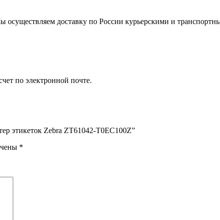
. Мы осуществляем доставку по России курьерскими и транспортн
счет по электронной почте.
нтер этикеток Zebra ZT61042-T0EC100Z”
ечены
*