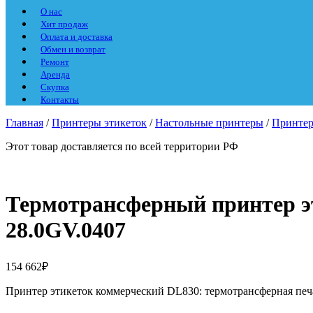
О нас
Хит продаж
Оплата и доставка
Обмен и возврат
Ремонт
Аренда
Скупка
Контакты
Главная
/
Принтеры этикеток
/
Настольные принтеры
/
Принтер
Этот товар доставляется по всей территории РФ
Термотрансферный принтер э
28.0GV.0407
154 662
₽
Принтер этикеток коммерческий DL830: термотрансферная печать