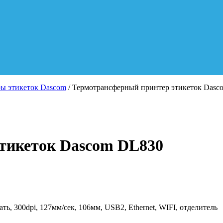
ы этикеток Dascom
/ Термотрансферный принтер этикеток Dasc
тикеток Dascom DL830
, 300dpi, 127мм/сек, 106мм, USB2, Ethernet, WIFI, отделитель