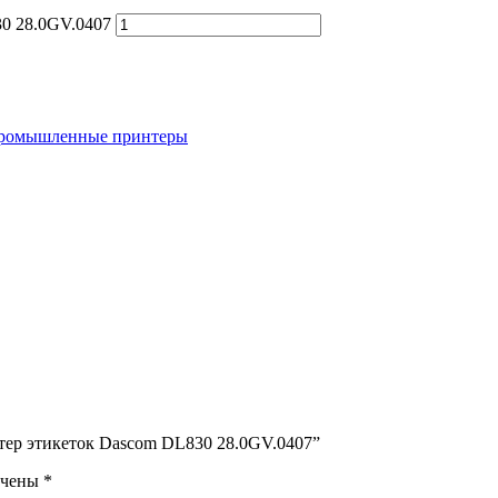
0 28.0GV.0407
ромышленные принтеры
тер этикеток Dascom DL830 28.0GV.0407”
ечены
*