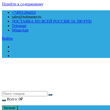
Перейти к содержимому
+74951264410
sales@tsdmaster.ru
ДОСТАВКА ПО ВСЕЙ РОССИИ ЗА 500 РУБ!
Telegram
WhatsApp
Войти
Всего:
0
₽
Каталог