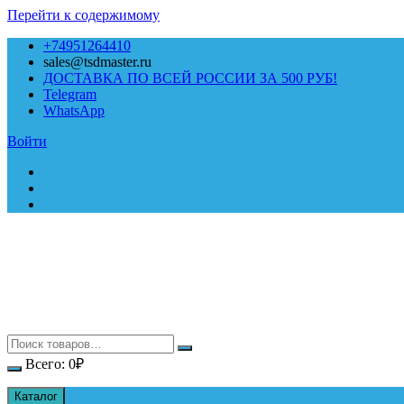
Перейти к содержимому
+74951264410
sales@tsdmaster.ru
ДОСТАВКА ПО ВСЕЙ РОССИИ ЗА 500 РУБ!
Telegram
WhatsApp
Войти
Всего:
0
₽
Каталог