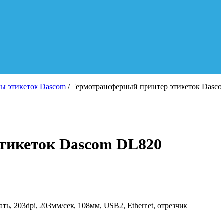
ы этикеток Dascom
/ Термотрансферный принтер этикеток Dasc
тикеток Dascom DL820
, 203dpi, 203мм/сек, 108мм, USB2, Ethernet, отрезчик