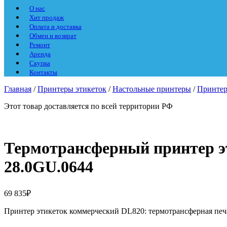
О нас
Хит продаж
Оплата и доставка
Обмен и возврат
Ремонт
Аренда
Скупка
Контакты
Главная
/
Принтеры этикеток
/
Настольные принтеры
/
Принтер
Этот товар доставляется по всей территории РФ
Термотрансферный принтер э
28.0GU.0644
69 835
₽
Принтер этикеток коммерческий DL820: термотрансферная печать