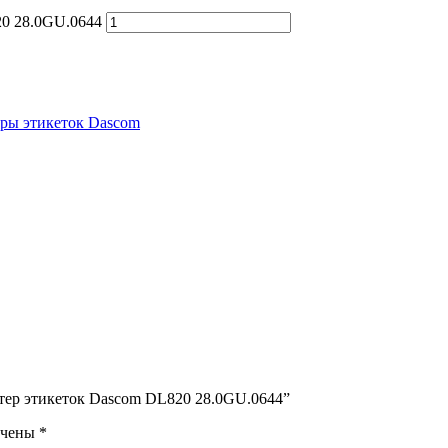
0 28.0GU.0644
ры этикеток Dascom
нтер этикеток Dascom DL820 28.0GU.0644”
ечены
*