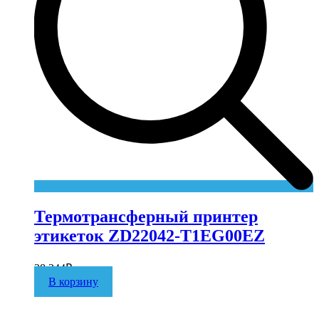
Термотрансферный принтер
этикеток ZD22042-T1EG00EZ
28 244
₽
В корзину