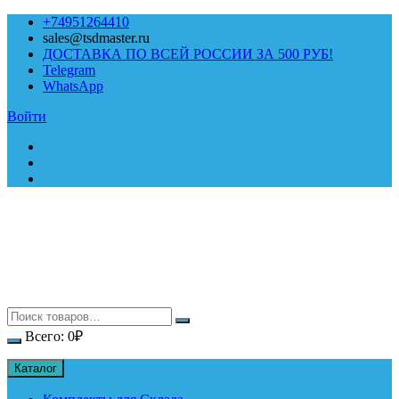
Перейти
+74951264410
к
sales@tsdmaster.ru
содержимому
ДОСТАВКА ПО ВСЕЙ РОССИИ ЗА 500 РУБ!
Telegram
WhatsApp
Войти
Всего:
0
₽
Каталог