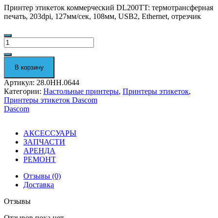
Принтер этикеток коммерческий DL200TT: термотрансферная
печать, 203dpi, 127мм/сек, 108мм, USB2, Ethernet, отрезчик
Количество
Термотрансферный
принтер
этикеток
В корзину
Dascom
DL200T
Артикул:
28.0HH.0644
28.0HH.0644
Категории:
Настольные принтеры
,
Принтеры этикеток
,
Принтеры этикеток Dascom
Dascom
АКСЕССУАРЫ
ЗАПЧАСТИ
АРЕНДА
РЕМОНТ
Отзывы (0)
Доставка
Отзывы
Отзывов пока нет.