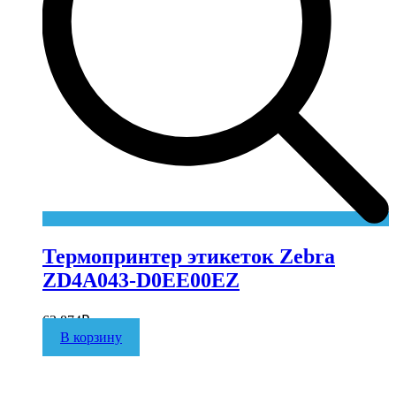
Термопринтер этикеток Zebra
ZD4A043-D0EE00EZ
63 874
₽
В корзину