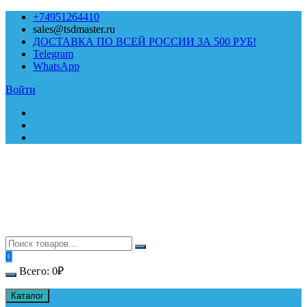
Перейти
+74951264410
к
sales@tsdmaster.ru
содержимому
ДОСТАВКА ПО ВСЕЙ РОССИИ ЗА 500 РУБ!
Telegram
WhatsApp
Войти
Всего:
0
₽
Каталог