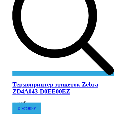
Термопринтер этикеток Zebra
ZD4A043-D0EE00EZ
63 874
₽
В корзину