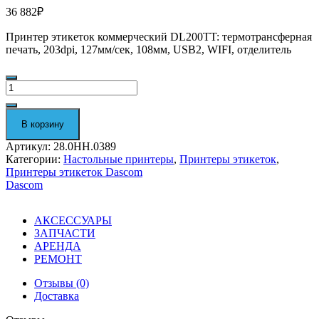
36 882
₽
Принтер этикеток коммерческий DL200TT: термотрансферная
печать, 203dpi, 127мм/сек, 108мм, USB2, WIFI, отделитель
Количество
Термотрансферный
принтер
этикеток
В корзину
Dascom
DL200T
Артикул:
28.0HH.0389
28.0HH.0389
Категории:
Настольные принтеры
,
Принтеры этикеток
,
Принтеры этикеток Dascom
Dascom
АКСЕССУАРЫ
ЗАПЧАСТИ
АРЕНДА
РЕМОНТ
Отзывы (0)
Доставка