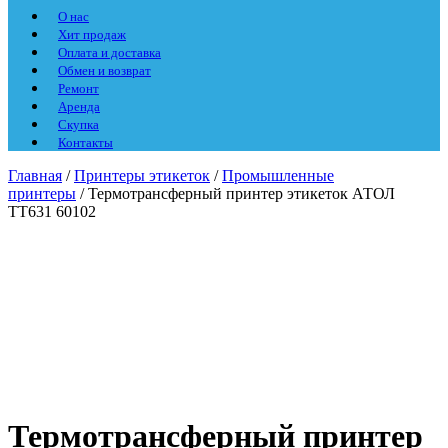
О нас
Хит продаж
Оплата и доставка
Обмен и возврат
Ремонт
Аренда
Скупка
Контакты
Главная
/
Принтеры этикеток
/
Промышленные
принтеры
/ Термотрансферный принтер этикеток АТОЛ
TT631 60102
Термотрансферный принтер