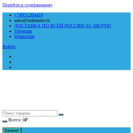
Перейти к содержимому
+74951264410
sales@tsdmaster.ru
ДОСТАВКА ПО ВСЕЙ РОССИИ ЗА 500 РУБ!
Telegram
WhatsApp
Войти
Всего:
0
₽
Каталог