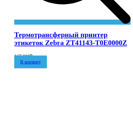
Термотрансферный принтер
этикеток Zebra ZT41143-T0E0000Z
167 000
₽
В корзину