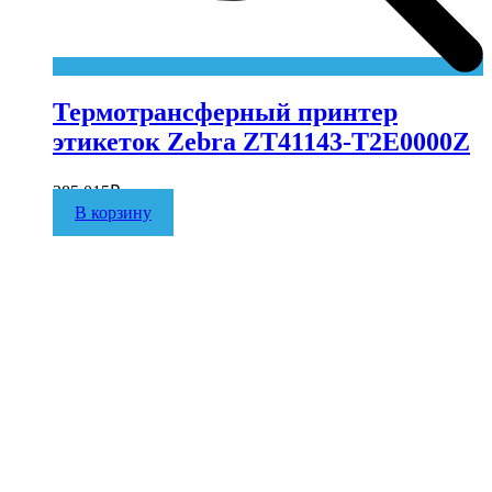
Термотрансферный принтер
этикеток Zebra ZT41143-T2E0000Z
285 015
₽
В корзину