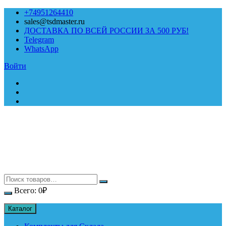
Перейти
+74951264410
к
sales@tsdmaster.ru
содержимому
ДОСТАВКА ПО ВСЕЙ РОССИИ ЗА 500 РУБ!
Telegram
WhatsApp
Войти
Всего:
0
₽
Каталог