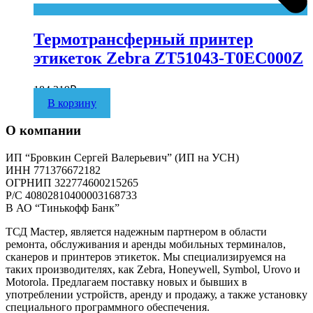
Термотрансферный принтер
этикеток Zebra ZT51043-T0EC000Z
184 319
₽
В корзину
О компании
ИП “Бровкин Сергей Валерьевич” (ИП на УСН)
ИНН 771376672182
ОГРНИП 322774600215265
P/C 40802810400003168733
В АО “Тинькофф Банк”
ТСД Мастер, является надежным партнером в области
ремонта, обслуживания и аренды мобильных терминалов,
сканеров и принтеров этикеток. Мы специализируемся на
таких производителях, как Zebra, Honeywell, Symbol, Urovo и
Motorola. Предлагаем поставку новых и бывших в
употреблении устройств, аренду и продажу, а также установку
специального программного обеспечения.