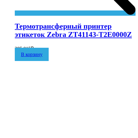
Термотрансферный принтер
этикеток Zebra ZT41143-T2E0000Z
285 015
₽
В корзину