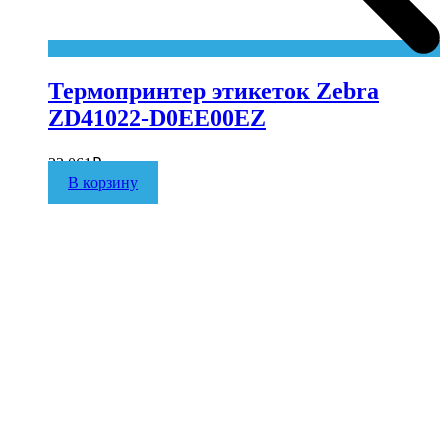
Термопринтер этикеток Zebra
ZD41022-D0EE00EZ
33 061
₽
В корзину