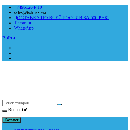
Перейти
+74951264410
к
sales@tsdmaster.ru
содержимому
ДОСТАВКА ПО ВСЕЙ РОССИИ ЗА 500 РУБ!
Telegram
WhatsApp
Войти
Всего:
0
₽
Каталог