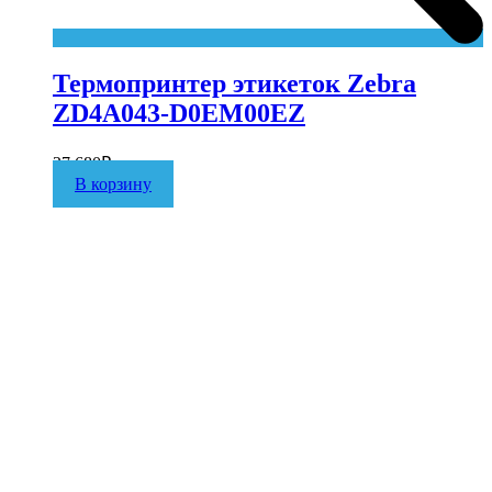
Термопринтер этикеток Zebra
ZD4A043-D0EM00EZ
27 680
₽
В корзину