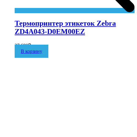
Термопринтер этикеток Zebra
ZD4A043-D0EM00EZ
27 680
₽
В корзину