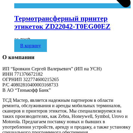
Термотрансферный принтер
этикеток ZD22042-T0EG00EZ
21 726
₽
В корзину
О компании
ИП “Бровкин Сергей Валерьевич” (ИП на УСН)
ИНН 771376672182
ОГРНИП 322774600215265
P/C 40802810400003168733
В АО “Тинькофф Банк”
ТСД Мастер, является надежным партнером в области
ремонта, обслуживания и аренды мобильных терминалов,
сканеров и принтеров этикеток. Мы специализируемся на
таких производителях, как Zebra, Honeywell, Symbol, Urovo и
Motorola. Предлагаем поставку новых и бывших в
употреблении устройств, аренду и продажу, а также установку
специального программного обеспечения.