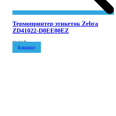
Термопринтер этикеток Zebra
ZD41022-D0EE00EZ
33 061
₽
В корзину