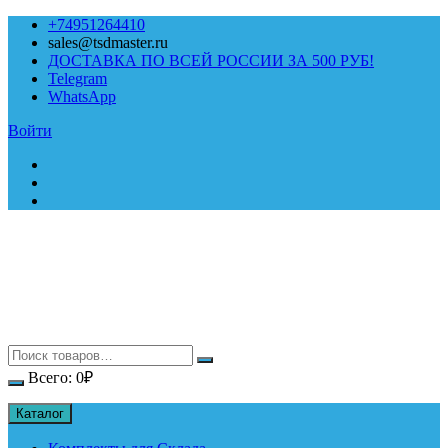
Перейти
+74951264410
к
sales@tsdmaster.ru
содержимому
ДОСТАВКА ПО ВСЕЙ РОССИИ ЗА 500 РУБ!
Telegram
WhatsApp
Войти
Всего:
0
₽
Каталог