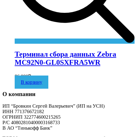
Терминал сбора данных Zebra
MC92N0-GL0SXFRA5WR
86 000
₽
В корзину
О компании
ИП “Бровкин Сергей Валерьевич” (ИП на УСН)
ИНН 771376672182
ОГРНИП 322774600215265
P/C 40802810400003168733
В АО “Тинькофф Банк”