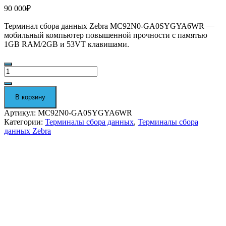
90 000
₽
Терминал сбора данных Zebra
MC92N0-GA0SYGYA6WR
—
мобильный компьютер повышенной прочности с памятью
1GB RAM/2GB и 53VT клавишами
.
Количество
Терминал
сбора
данных
В корзину
Zebra
MC92N0-
Артикул:
MC92N0-GA0SYGYA6WR
GA0SYGYA6WR
Категории:
Терминалы сбора данных
,
Терминалы сбора
данных Zebra