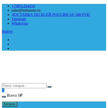
Перейти
+74951264410
к
sales@tsdmaster.ru
содержимому
ДОСТАВКА ПО ВСЕЙ РОССИИ ЗА 500 РУБ!
Telegram
WhatsApp
Войти
Всего:
0
₽
Каталог