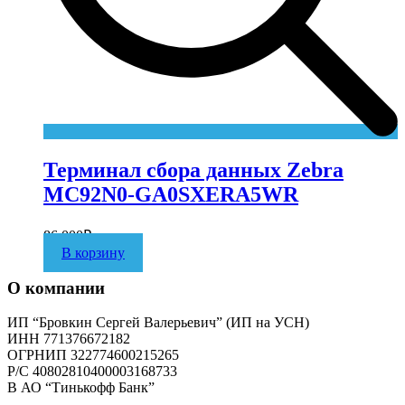
Терминал сбора данных Zebra
MC92N0-GA0SXERA5WR
86 000
₽
В корзину
О компании
ИП “Бровкин Сергей Валерьевич” (ИП на УСН)
ИНН 771376672182
ОГРНИП 322774600215265
P/C 40802810400003168733
В АО “Тинькофф Банк”