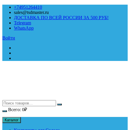
Перейти
+74951264410
к
sales@tsdmaster.ru
содержимому
ДОСТАВКА ПО ВСЕЙ РОССИИ ЗА 500 РУБ!
Telegram
WhatsApp
Войти
Всего:
0
₽
Каталог