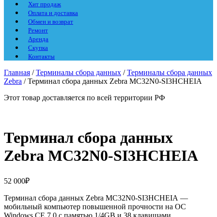
Хит продаж
Оплата и доставка
Обмен и возврат
Ремонт
Аренда
Скупка
Контакты
Главная
/
Терминалы сбора данных
/
Терминалы сбора данных
Zebra
/ Терминал сбора данных Zebra MC32N0-SI3HCHEIA
Этот товар доставляется по всей территории РФ
Терминал сбора данных
Zebra MC32N0-SI3HCHEIA
52 000
₽
Терминал сбора данных Zebra
MC32N0-SI3HCHEIA
—
мобильный компьютер повышенной прочности на ОС
Windows CE 7.0 с памятью
1/4GB
и 38 клавишами
.