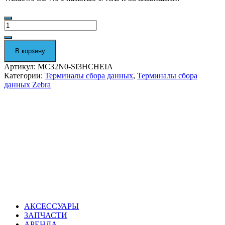
Количество
Терминал
сбора
данных
В корзину
Zebra
MC32N0-
Артикул:
MC32N0-SI3HCHEIA
SI3HCHEIA
Категории:
Терминалы сбора данных
,
Терминалы сбора
данных Zebra
АКСЕССУАРЫ
ЗАПЧАСТИ
АРЕНДА