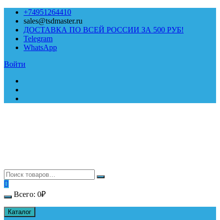
Перейти
+74951264410
к
sales@tsdmaster.ru
содержимому
ДОСТАВКА ПО ВСЕЙ РОССИИ ЗА 500 РУБ!
Telegram
WhatsApp
Войти
Всего:
0
₽
Каталог