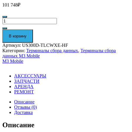
101 748
₽
Количество
Терминал
сбора
данных
В корзину
M3
Mobile
Артикул:
US300D-TLCWXE-HF
US30W
Категории:
Терминалы сбора данных
,
Терминалы сбора
US300D-
данных M3 Mobile
TLCWXE-
M3 Mobile
HF
АКСЕССУАРЫ
ЗАПЧАСТИ
АРЕНДА
РЕМОНТ
Описание
Отзывы (0)
Доставка
Описание