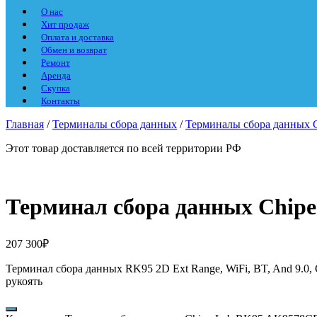
О нас
Хит продаж
Оплата и доставка
Обмен и возврат
Ремонт
Аренда
Скупка
Контакты
Главная
/
Терминалы сбора данных
/
Терминалы сбора данных C
Этот товар доставляется по всей территории РФ
Терминал сбора данных Chi
207 300
₽
Терминал сбора данных RK95 2D Ext Range, WiFi, BT, And 9.0
рукоять