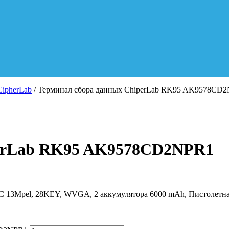
ipherLab
/ Терминал сбора данных ChiperLab RK95 AK9578CD
perLab RK95 AK9578CD2NPR1
, C 13Mpel, 28KEY, WVGA, 2 аккумулятора 6000 mAh, Пистолетн