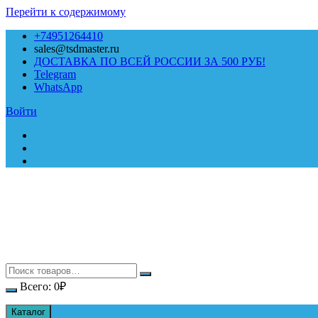
Перейти к содержимому
+74951264410
sales@tsdmaster.ru
ДОСТАВКА ПО ВСЕЙ РОССИИ ЗА 500 РУБ!
Telegram
WhatsApp
Войти
Всего:
0
₽
Каталог