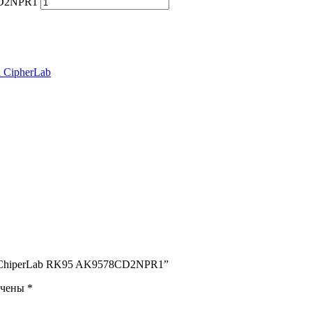
CD2NPR1
 CipherLab
ых ChiperLab RK95 AK9578CD2NPR1”
ечены
*