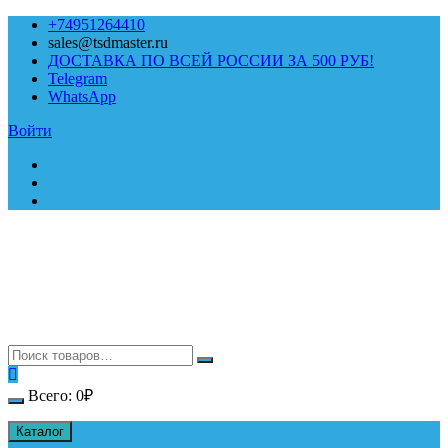
Перейти
+74951264410
к
sales@tsdmaster.ru
содержимому
ДОСТАВКА ПО ВСЕЙ РОССИИ ЗА 500 РУБ!
Telegram
WhatsApp
Войти
Всего:
0
₽
Каталог