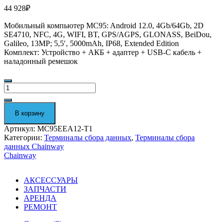
44 928
₽
Мобильный компьютер MC95: Android 12.0, 4Gb/64Gb, 2D
SE4710, NFC, 4G, WIFI, BT, GPS/AGPS, GLONASS, BeiDou,
Galileo, 13MP; 5,5′, 5000mAh, IP68, Extended Edition
Комплект: Устройство + АКБ + адаптер + USB-C кабель +
наладонный ремешок
Количество
Терминал
сбора
данных
В корзину
Chainway
MC95
Артикул:
MC95EEA12-T1
MC95EEA12-
Категории:
Терминалы сбора данных
,
Терминалы сбора
T1
данных Chainway
Chainway
АКСЕССУАРЫ
ЗАПЧАСТИ
АРЕНДА
РЕМОНТ