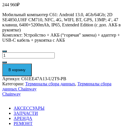
244 960
₽
Мобильный компьютер C61: Android 13.0, 4Gb/64Gb; 2D
SE4850,UHF CM710, NFC, 4G, WIFI, BT, GPS, 13MP; 4‘, 47
клавиш, 6400+5200mAh, IP65, Extended Edition (с доп. АКБ в
рукоятке)
Комплект: Устройство + АКБ (“горячая” замена) + адаптер +
USB-С кабель + рукоятка с АКБ
Количество
Терминал
сбора
данных
В корзину
Chainway
C61
Артикул:
C61EE47A13-U2T9-PB
C61EE47A13-
Категории:
Терминалы сбора данных
,
Терминалы сбора
U2T9-
данных Chainway
PB
Chainway
АКСЕССУАРЫ
ЗАПЧАСТИ
АРЕНДА
РЕМОНТ