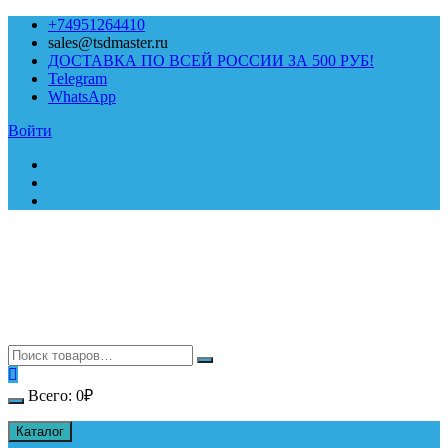
Перейти
+74951264410
к
sales@tsdmaster.ru
содержимому
ДОСТАВКА ПО ВСЕЙ РОССИИ ЗА 500 РУБ!
Telegram
WhatsApp
Войти
Всего:
0
₽
Каталог