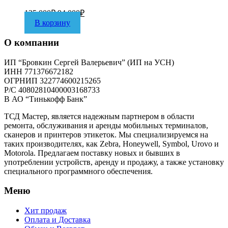
125 000
₽
94 000
₽
В корзину
О компании
ИП “Бровкин Сергей Валерьевич” (ИП на УСН)
ИНН 771376672182
ОГРНИП 322774600215265
P/C 40802810400003168733
В АО “Тинькофф Банк”
ТСД Мастер, является надежным партнером в области
ремонта, обслуживания и аренды мобильных терминалов,
сканеров и принтеров этикеток. Мы специализируемся на
таких производителях, как Zebra, Honeywell, Symbol, Urovo и
Motorola. Предлагаем поставку новых и бывших в
употреблении устройств, аренду и продажу, а также установку
специального программного обеспечения.
Меню
Хит продаж
Оплата и Доставка