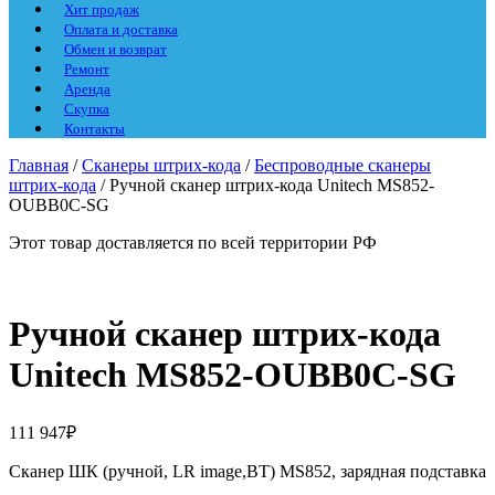
Хит продаж
Оплата и доставка
Обмен и возврат
Ремонт
Аренда
Скупка
Контакты
Главная
/
Сканеры штрих-кода
/
Беспроводные сканеры
штрих-кода
/ Ручной сканер штрих-кода Unitech MS852-
OUBB0C-SG
Этот товар доставляется по всей территории РФ
Ручной сканер штрих-кода
Unitech MS852-OUBB0C-SG
111 947
₽
Сканер ШК (ручной, LR image,BT) MS852, зарядная подставка