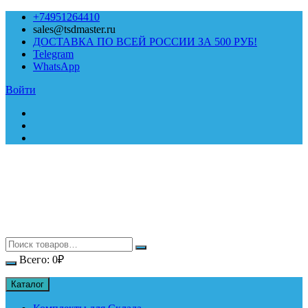
Перейти
+74951264410
к
sales@tsdmaster.ru
содержимому
ДОСТАВКА ПО ВСЕЙ РОССИИ ЗА 500 РУБ!
Telegram
WhatsApp
Войти
Всего:
0
₽
Каталог