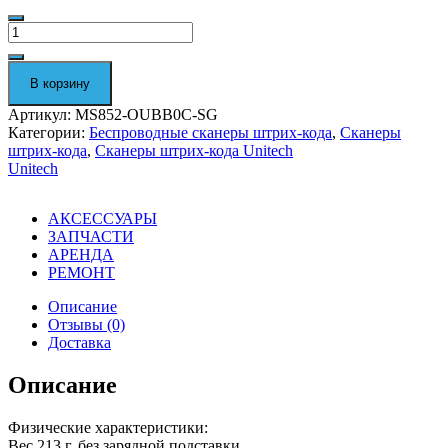
Количество
Ручной
сканер
штрих-
В корзину
кода
Unitech
Артикул:
MS852-OUBB0C-SG
MS852-
Категории:
Беспроводные сканеры штрих-кода
,
Сканеры
OUBB0C-
штрих-кода
,
Сканеры штрих-кода Unitech
SG
Unitech
АКСЕССУАРЫ
ЗАПЧАСТИ
АРЕНДА
РЕМОНТ
Описание
Отзывы (0)
Доставка
Описание
Физические характеристики:
Вес 213 г. без зарядной подставки