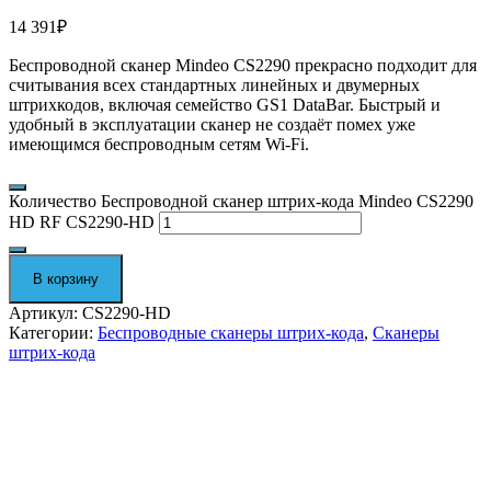
14 391
₽
Беспроводной сканер Mindeo CS2290 прекрасно подходит для
считывания всех стандартных линейных и двумерных
штрихкодов, включая семейство GS1 DataBar. Быстрый и
удобный в эксплуатации сканер не создаёт помех уже
имеющимся беспроводным сетям Wi-Fi.
Количество Беспроводной сканер штрих-кода Mindeo CS2290
HD RF CS2290-HD
В корзину
Артикул:
CS2290-HD
Категории:
Беспроводные сканеры штрих-кода
,
Сканеры
штрих-кода