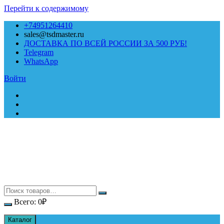
Перейти к содержимому
+74951264410
sales@tsdmaster.ru
ДОСТАВКА ПО ВСЕЙ РОССИИ ЗА 500 РУБ!
Telegram
WhatsApp
Войти
Всего:
0
₽
Каталог