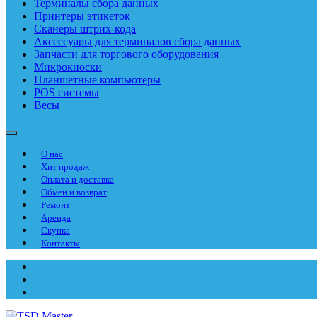
Терминалы сбора данных
Принтеры этикеток
Сканеры штрих-кода
Аксессуары для терминалов сбора данных
Запчасти для торгового оборудования
Микрокиоски
Планшетные компьютеры
POS системы
Весы
О нас
Хит продаж
Оплата и доставка
Обмен и возврат
Ремонт
Аренда
Скупка
Контакты