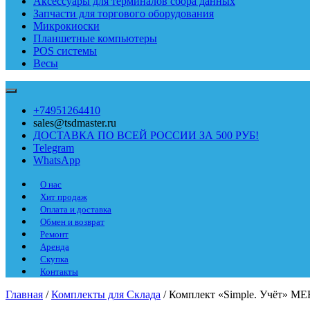
Аксессуары для терминалов сбора данных
Запчасти для торгового оборудования
Микрокиоски
Планшетные компьютеры
POS системы
Весы
+74951264410
sales@tsdmaster.ru
ДОСТАВКА ПО ВСЕЙ РОССИИ ЗА 500 РУБ!
Telegram
WhatsApp
О нас
Хит продаж
Оплата и доставка
Обмен и возврат
Ремонт
Аренда
Скупка
Контакты
Главная
/
Комплекты для Склада
/ Комплект «Simple. Учёт» M