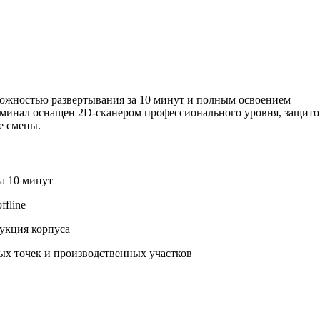
можностью развертывания за 10 минут и полным освоением
рминал оснащен 2D-сканером профессионального уровня, защит
е смены.
а 10 минут
fline
укция корпуса
ых точек и производственных участков