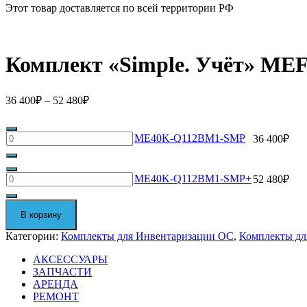
Этот товар доставляется по всей территории РФ
Комплект «Simple. Учёт» M
36 400
₽
–
52 480
₽
Количество
ME40K-Q112BM1-SMP
36 400
₽
ME40K-
Q112BM1-
SMP
Количество
ME40K-Q112BM1-SMP+
52 480
₽
ME40K-
Q112BM1-
SMP+
В корзину
Категории:
Комплекты для Инвентаризации ОС
,
Комплекты дл
АКСЕССУАРЫ
ЗАПЧАСТИ
АРЕНДА
РЕМОНТ