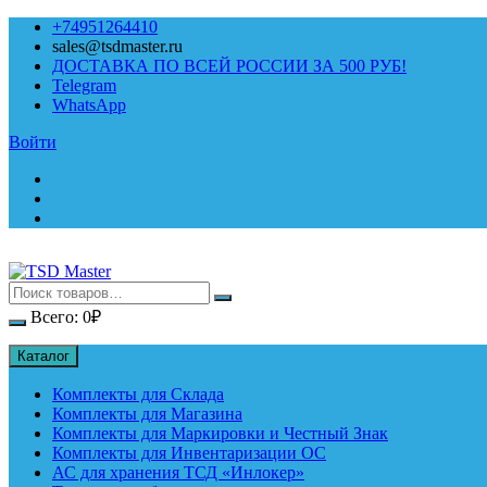
Перейти
+74951264410
к
sales@tsdmaster.ru
содержимому
ДОСТАВКА ПО ВСЕЙ РОССИИ ЗА 500 РУБ!
Telegram
WhatsApp
Войти
Всего:
0
₽
Каталог
Комплекты для Склада
Комплекты для Магазина
Комплекты для Маркировки и Честный Знак
Комплекты для Инвентаризации ОС
АС для хранения ТСД «Инлокер»