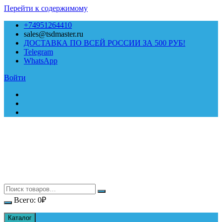
Перейти к содержимому
+74951264410
sales@tsdmaster.ru
ДОСТАВКА ПО ВСЕЙ РОССИИ ЗА 500 РУБ!
Telegram
WhatsApp
Войти
Всего:
0
₽
Каталог