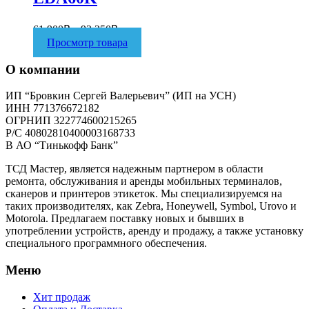
61 900
₽
–
92 350
₽
Просмотр товара
О компании
ИП “Бровкин Сергей Валерьевич” (ИП на УСН)
ИНН 771376672182
ОГРНИП 322774600215265
P/C 40802810400003168733
В АО “Тинькофф Банк”
ТСД Мастер, является надежным партнером в области
ремонта, обслуживания и аренды мобильных терминалов,
сканеров и принтеров этикеток. Мы специализируемся на
таких производителях, как Zebra, Honeywell, Symbol, Urovo и
Motorola. Предлагаем поставку новых и бывших в
употреблении устройств, аренду и продажу, а также установку
специального программного обеспечения.
Меню
Хит продаж