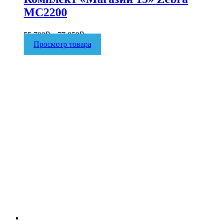
MC2200
55 700
₽
–
77 850
₽
Просмотр товара