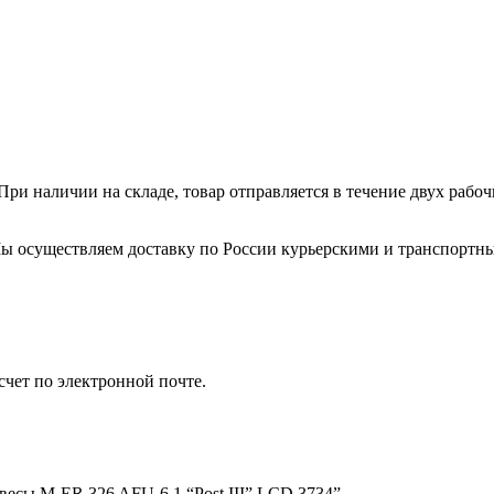
ри наличии на складе, товар отправляется в течение двух рабо
. Мы осуществляем доставку по России курьерскими и транспортн
счет по электронной почте.
весы M-ER 326 AFU-6.1 “Post III” LСD 3734”