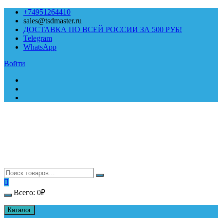
Перейти
+74951264410
к
sales@tsdmaster.ru
содержимому
ДОСТАВКА ПО ВСЕЙ РОССИИ ЗА 500 РУБ!
Telegram
WhatsApp
Войти
Всего:
0
₽
Каталог