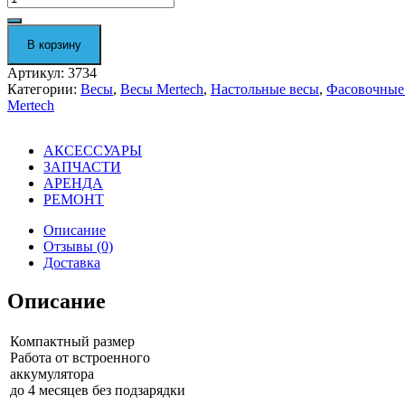
Фасовочные
настольные
весы
В корзину
M-
ER
Артикул:
3734
326
Категории:
Весы
,
Весы Mertech
,
Настольные весы
,
Фасовочные
AFU-
Mertech
6.1
"Post
III"
АКСЕССУАРЫ
LСD
ЗАПЧАСТИ
3734
АРЕНДА
РЕМОНТ
Описание
Отзывы (0)
Доставка
Описание
Компактный размер
Работа от встроенного
аккумулятора
до 4 месяцев без подзарядки