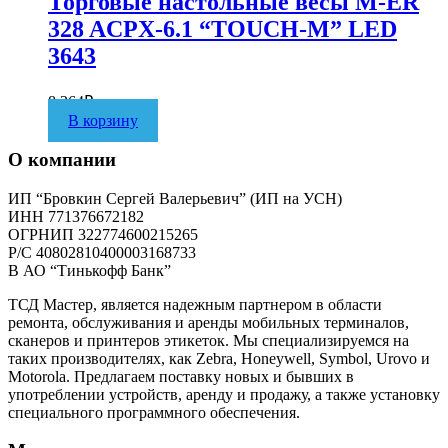
Торговые настольные весы M-ER
328 ACPX-6.1 “TOUCH-M” LED
3643
8 364
₽
В корзину
О компании
ИП “Бровкин Сергей Валерьевич” (ИП на УСН)
ИНН 771376672182
ОГРНИП 322774600215265
P/C 40802810400003168733
В АО “Тинькофф Банк”
ТСД Мастер, является надежным партнером в области
ремонта, обслуживания и аренды мобильных терминалов,
сканеров и принтеров этикеток. Мы специализируемся на
таких производителях, как Zebra, Honeywell, Symbol, Urovo и
Motorola. Предлагаем поставку новых и бывших в
употреблении устройств, аренду и продажу, а также установку
специального программного обеспечения.