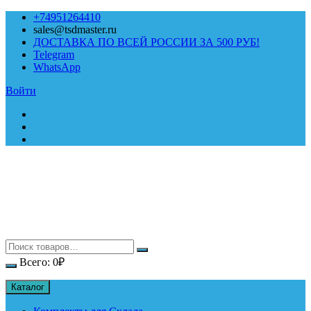
Перейти
+74951264410
к
sales@tsdmaster.ru
содержимому
ДОСТАВКА ПО ВСЕЙ РОССИИ ЗА 500 РУБ!
Telegram
WhatsApp
Войти
Всего:
0
₽
Каталог