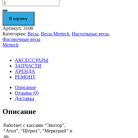
Количество
Фасовочные
настольные
весы
В корзину
M-
ER
Артикул:
3108
326
Категории:
Весы
,
Весы Mertech
,
Настольные весы
,
AFU-
Фасовочные весы
3.01
Mertech
"Post
II"
LED
АКСЕССУАРЫ
3108
ЗАПЧАСТИ
АРЕНДА
РЕМОНТ
Описание
Отзывы (0)
Доставка
Описание
Работает с кассами “Эвотор”,
“Атол”, “Штрих”, “Меркурий” и
др.