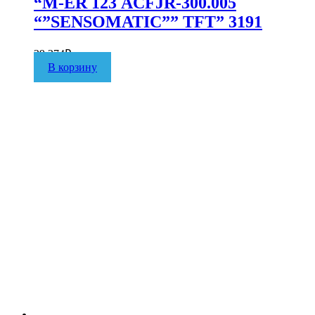
“M-ER 123 АCFJR-300.005
“”SENSOMATIC”” TFT” 3191
29 274
₽
В корзину