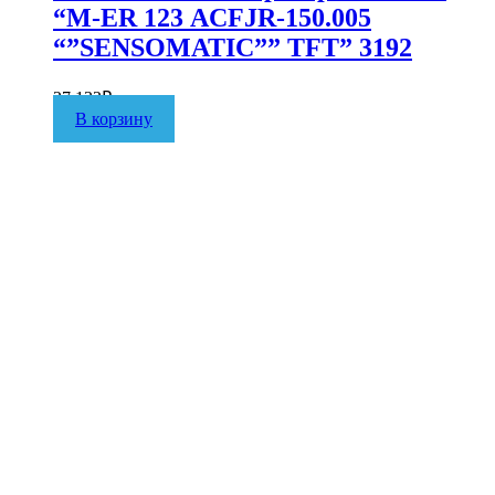
“M-ER 123 АCFJR-150.005
“”SENSOMATIC”” TFT” 3192
27 132
₽
В корзину