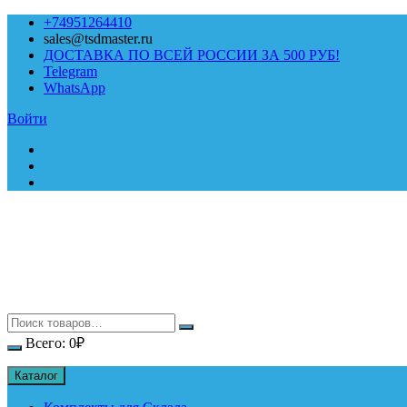
Перейти
+74951264410
к
sales@tsdmaster.ru
содержимому
ДОСТАВКА ПО ВСЕЙ РОССИИ ЗА 500 РУБ!
Telegram
WhatsApp
Войти
Всего:
0
₽
Каталог