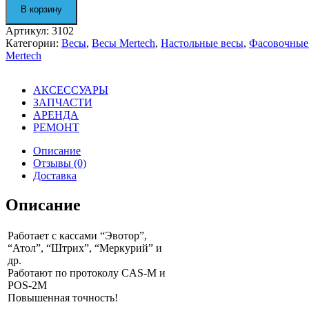
весы
В корзину
M-
ER
Артикул:
3102
326
Категории:
Весы
,
Весы Mertech
,
Настольные весы
,
Фасовочные
AFU-
Mertech
15.1
"Post
II"
АКСЕССУАРЫ
LED
ЗАПЧАСТИ
3102
АРЕНДА
РЕМОНТ
Описание
Отзывы (0)
Доставка
Описание
Работает с кассами “Эвотор”,
“Атол”, “Штрих”, “Меркурий” и
др.
Работают по протоколу CAS-M и
POS-2M
Повышенная точность!