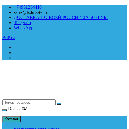
Перейти
+74951264410
к
sales@tsdmaster.ru
содержимому
ДОСТАВКА ПО ВСЕЙ РОССИИ ЗА 500 РУБ!
Telegram
WhatsApp
Войти
Всего:
0
₽
Каталог