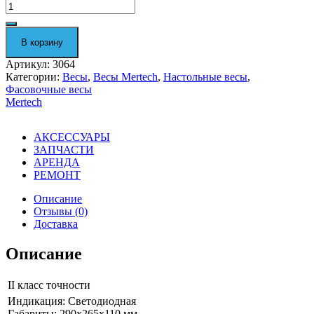
Количество
Фасовочные
настольные
весы
В корзину
M-
ER
Артикул:
3064
326
Категории:
Весы
,
Весы Mertech
,
Настольные весы
,
AFU-
Фасовочные весы
15.1
Mertech
"Post
II"
LED
АКСЕССУАРЫ
3064
ЗАПЧАСТИ
АРЕНДА
РЕМОНТ
Описание
Отзывы (0)
Доставка
Описание
II класс точности
Индикация: Светодиодная
Габариты: 290х265х110 мм