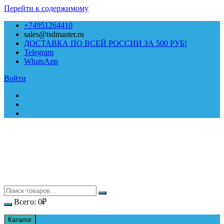
Перейти к содержимому
+74951264410
sales@tsdmaster.ru
ДОСТАВКА ПО ВСЕЙ РОССИИ ЗА 500 РУБ!
Telegram
WhatsApp
Войти
Всего:
0
₽
Каталог