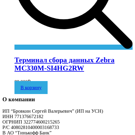
Терминал сбора данных Zebra
MC330M-SI4HG2RW
89 000
₽
В корзину
О компании
ИП “Бровкин Сергей Валерьевич” (ИП на УСН)
ИНН 771376672182
ОГРНИП 322774600215265
P/C 40802810400003168733
В АО “Тинькофф Банк”