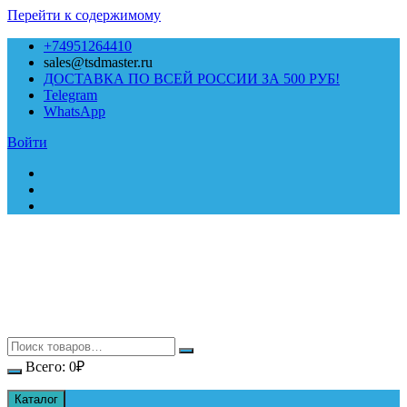
Перейти к содержимому
+74951264410
sales@tsdmaster.ru
ДОСТАВКА ПО ВСЕЙ РОССИИ ЗА 500 РУБ!
Telegram
WhatsApp
Войти
Всего:
0
₽
Каталог