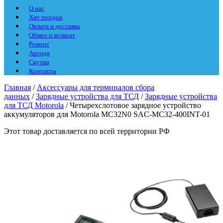
О нас
Хит продаж
Оплата и доставка
Обмен и возврат
Ремонт
Аренда
Скупка
Контакты
Главная
/
Аксессуары для терминалов сбора
данных
/
Зарядные устройства для ТСД
/
Зарядные устройства
для ТСД Motorola
/ Четырехслотовое зарядное устройство
аккумуляторов для Motorola MC32N0 SAC-MC32-400INT-01
Этот товар доставляется по всей территории РФ