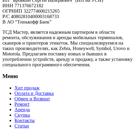
ИП “Бровкин Сергей Валерьевич” (ИП на УСН)
ИНН 771376672182
ОГРНИП 322774600215265
P/C 40802810400003168733
В АО “Тинькофф Банк”
ТСД Мастер, является надежным партнером в области
ремонта, обслуживания и аренды мобильных терминалов,
сканеров и принтеров этикеток. Мы специализируемся на
таких производителях, как Zebra, Honeywell, Symbol, Urovo и
Motorola. Предлагаем поставку новых и бывших в
употреблении устройств, аренду и продажу, а также установку
специального программного обеспечения.
Меню
Хит продаж
Оплата и Доставка
Обмен и Возврат
Ремонт
Аренда
Скупка
Контакты
Статьи