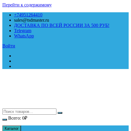
Перейти к содержимому
+74951264410
sales@tsdmaster.ru
ДОСТАВКА ПО ВСЕЙ РОССИИ ЗА 500 РУБ!
Telegram
WhatsApp
Войти
Всего:
0
₽
Каталог