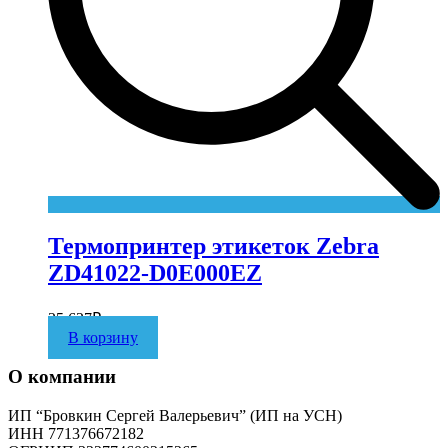
Термопринтер этикеток Zebra
ZD41022-D0E000EZ
25 627
₽
В корзину
О компании
ИП “Бровкин Сергей Валерьевич” (ИП на УСН)
ИНН 771376672182