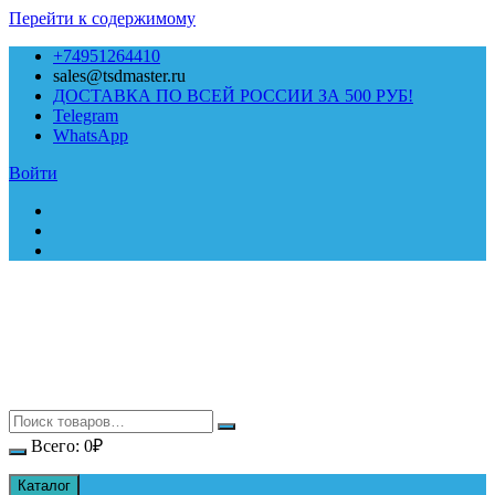
Перейти к содержимому
+74951264410
sales@tsdmaster.ru
ДОСТАВКА ПО ВСЕЙ РОССИИ ЗА 500 РУБ!
Telegram
WhatsApp
Войти
Всего:
0
₽
Каталог