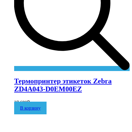
Термопринтер этикеток Zebra
ZD4A043-D0EM00EZ
27 680
₽
В корзину