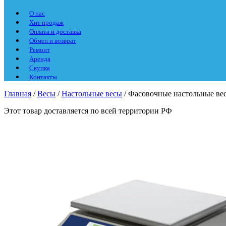
О нас
Хит продаж
Оплата и доставка
Обмен и возврат
Ремонт
Аренда
Скупка
Контакты
Главная
/
Весы
/
Настольные весы
/ Фасовочные настольные ве
Этот товар доставляется по всей территории РФ