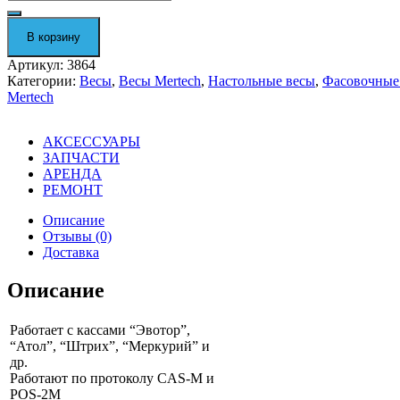
Фасовочные
настольные
весы
В корзину
с
двойным
Артикул:
3864
дисплеем
Категории:
Весы
,
Весы Mertech
,
Настольные весы
,
Фасовочные
"
Mertech
M-
ER
326
АКСЕССУАРЫ
AF-
ЗАПЧАСТИ
15.2
""Cube""
АРЕНДА
LCD"
РЕМОНТ
3864
Описание
Отзывы (0)
Доставка
Описание
Работает с кассами “Эвотор”,
“Атол”, “Штрих”, “Меркурий” и
др.
Работают по протоколу CAS-M и
POS-2M