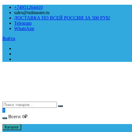
Перейти
+74951264410
к
sales@tsdmaster.ru
содержимому
ДОСТАВКА ПО ВСЕЙ РОССИИ ЗА 500 РУБ!
Telegram
WhatsApp
Войти
Всего:
0
₽
Каталог