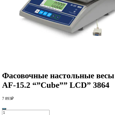
Фасовочные настольные весы
AF-15.2 “”Cube”” LCD” 3864
7 893
₽
Количество